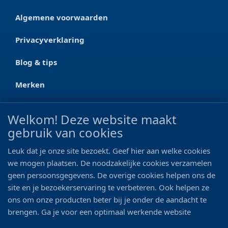
Algemene voorwaarden
Privacyverklaring
Blog & tips
Merken
CONTACT
Welkom! Deze website maakt
gebruik van cookies
Ootmarsumseweg 125a
7665 RW Albergen
Leuk dat je onze site bezoekt. Geef hier aan welke cookies
0546 - 622 990
we mogen plaatsen. De noodzakelijke cookies verzamelen
geen persoonsgegevens. De overige cookies helpen ons de
06 - 11 19 81 42
site en je bezoekerservaring te verbeteren. Ook helpen ze
ons om onze producten beter bij je onder de aandacht te
info@bo-vis.nl
brengen. Ga je voor een optimaal werkende website
inclusief alle voordelen? Vink dan alle vakjes aan!