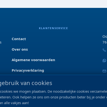
KLANTENSERVICE
Oo
Contact
s
76
Over ons
Algemene voorwaarden
Privacyverklaring
Blog & tips
ebruik van cookies
Merken
ke cookies we mogen plaatsen. De noodzakelijke cookies verzame
beteren. Ook helpen ze ons om onze producten beter bij je onder
n alle vakjes aan!