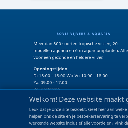
BOVIS VIJVERS & AQUARIA
Meer dan 300 soorten tropische vissen, 20
modellen aquaria en 6 m aquariumplanten. Alle
voor een gezonde en heldere vijver.
Openingstijden
Di 13:00 - 18:00 Wo-Vr: 10:00 - 18:00
Za: 09:00 - 17:00
Zo: gesloten>
Welkom! Deze website maakt g
REVIEWS
Leuk dat je onze site bezoekt. Geef hier aan wel
Google beoordeling
helpen ons de site en je bezoekerservaring te ver
4.2
werkende website inclusief alle voordelen? Vink da