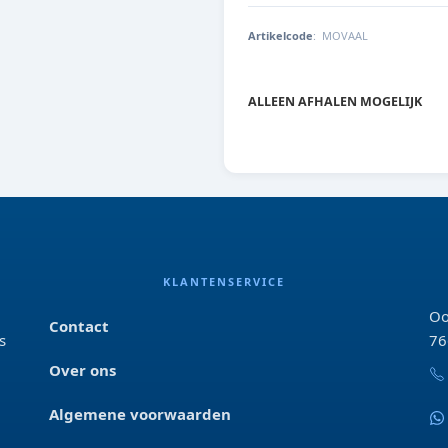
Artikelcode
:
MOVAAL
MOVAAL
ALLEEN AFHALEN MOGELIJK
KLANTENSERVICE
Oo
Contact
s
76
Over ons
Algemene voorwaarden